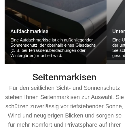
Aufdachmarkise
Unterg
Eine
Aufdachmarkise
ist ein außenliegender
Eine
Unt
Sonnenschutz, der
oberhalb eines Glasdachs
der
unte
(z. B. bei Terrassenüberdachungen oder
Sie schüt
Wintergärten) montiert wird.
geschütz
Seitenmarkisen
Für den seitlichen Sicht- und Sonnenschutz
stehen Ihnen Seitenmarkisen zur Auswahl. Sie
schützen zuverlässig vor tiefstehender Sonne,
Wind und neugierigen Blicken und sorgen so
für mehr Komfort und Privatsphäre auf Ihrer