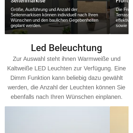
Seitenmarkise
Frontm
Größe, Ausführung und Anzahl der
Die Fron
Seitenmarkisen können individuell nach Ihren
Terrasse
Wünschen und den baulichen Gegebenheiten
effektiv
geplant werden.
sowie ne
Led Beleuchtung
Zur Auswahl steht ihnen Warmweiße und
Kaltweiße LED Leuchten zur Verfügung. Eine
Dimm Funktion kann beliebig dazu gewählt
werden, die Anzahl der Leuchten können Sie
ebenfalls nach Ihren Wünschen einplanen.
6000
3000
K
K
Kaltweiß
Warmweiß