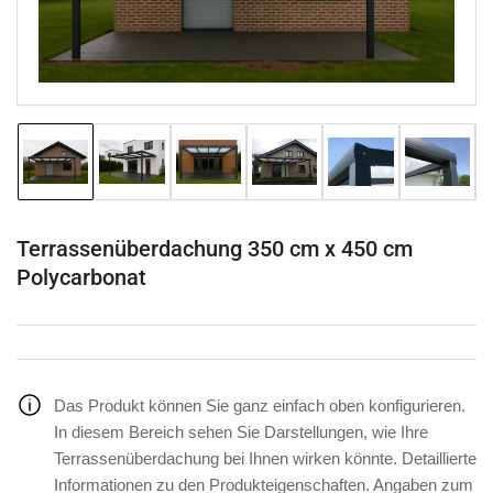
Modal
öffnen
Bild
Bild
Bild
Bild
Bild
Bild
in
in
in
in
in
in
Galerieansicht
Galerieansicht
Galerieansicht
Galerieansicht
Galerieansicht
Galeriea
1
2
3
4
5
6
laden
laden
laden
laden
laden
laden
Terrassenüberdachung 350 cm x 450 cm
Polycarbonat
Das Produkt können Sie ganz einfach oben konfigurieren.
In diesem Bereich sehen Sie Darstellungen, wie Ihre
Terrassenüberdachung bei Ihnen wirken könnte. Detaillierte
Informationen zu den Produkteigenschaften. Angaben zum