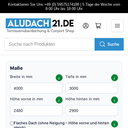
Kontaktieren Sie Uns:+49 (0) 59575174188 | 5 Tage die Woche vom
9:00 Uhr bis 18:00 Uhr
Anmelden
Mini-Warenkorb öffnen
Suche
Suche
nach
Produkten