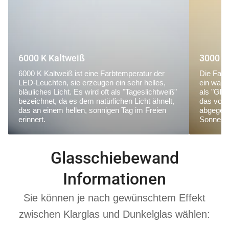
6000 K Kaltweiß
3000 K
6000 K Kaltweiß ist eine Farbtemperatur der
Die Farb
LED-Leuchten, sie erzeugen ein sehr helles,
ein warm
bläuliches Licht. Es wird oft als "Tageslichtweiß"
als "Glü
bezeichnet, da es dem natürlichen Licht ähnelt,
das von
das an einem hellen, sonnigen Tag im Freien
abgegebe
erinnert.
Sonnena
Glasschiebewand
Informationen
Sie können je nach gewünschtem Effekt
zwischen Klarglas und Dunkelglas wählen: