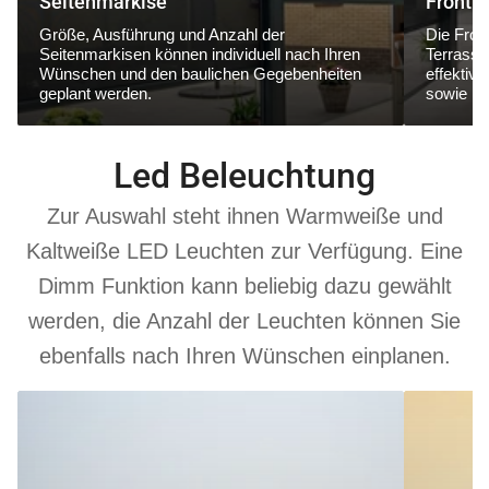
Seitenmarkise
Frontm
Größe, Ausführung und Anzahl der
Die Fron
Seitenmarkisen können individuell nach Ihren
Terrasse
Wünschen und den baulichen Gegebenheiten
effektiv
geplant werden.
sowie ne
Led Beleuchtung
Zur Auswahl steht ihnen Warmweiße und
Kaltweiße LED Leuchten zur Verfügung. Eine
Dimm Funktion kann beliebig dazu gewählt
werden, die Anzahl der Leuchten können Sie
ebenfalls nach Ihren Wünschen einplanen.
6000
3000
K
K
Kaltweiß
Warmweiß