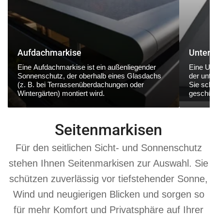
Aufdachmarkise
Unterg
Eine
Aufdachmarkise
ist ein außenliegender
Eine
Unt
Sonnenschutz, der
oberhalb eines Glasdachs
der
unte
(z. B. bei Terrassenüberdachungen oder
Sie schüt
Wintergärten) montiert wird.
geschütz
Seitenmarkisen
Für den seitlichen Sicht- und Sonnenschutz
stehen Ihnen Seitenmarkisen zur Auswahl. Sie
schützen zuverlässig vor tiefstehender Sonne,
Wind und neugierigen Blicken und sorgen so
für mehr Komfort und Privatsphäre auf Ihrer