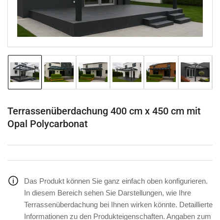
Modal
öffnen
Bild
Bild
Bild
Bild
Bild
Bild
in
in
in
in
in
in
Galerieansicht
Galerieansicht
Galerieansicht
Galerieansicht
Galerieansicht
Galeriea
1
2
3
4
5
6
laden
laden
laden
laden
laden
laden
Terrassenüberdachung 400 cm x 450 cm mit
Opal Polycarbonat
Das Produkt können Sie ganz einfach oben konfigurieren.
In diesem Bereich sehen Sie Darstellungen, wie Ihre
Terrassenüberdachung bei Ihnen wirken könnte. Detaillierte
Informationen zu den Produkteigenschaften. Angaben zum