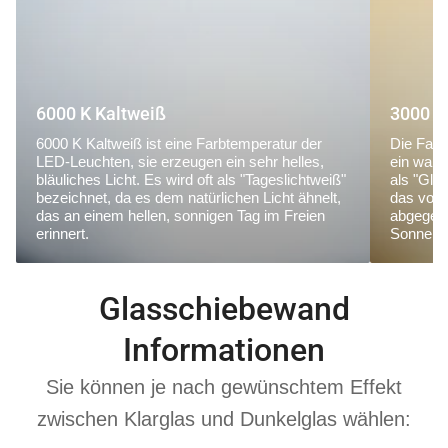
6000 K Kaltweiß
3000 K
6000 K Kaltweiß ist eine Farbtemperatur der
Die Farb
LED-Leuchten, sie erzeugen ein sehr helles,
ein warm
bläuliches Licht. Es wird oft als "Tageslichtweiß"
als "Glü
bezeichnet, da es dem natürlichen Licht ähnelt,
das von
das an einem hellen, sonnigen Tag im Freien
abgegebe
erinnert.
Sonnena
Glasschiebewand
Informationen
Sie können je nach gewünschtem Effekt
zwischen Klarglas und Dunkelglas wählen: