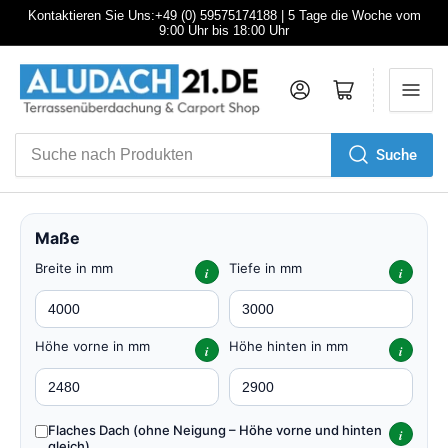
Kontaktieren Sie Uns:+49 (0) 59575174188 | 5 Tage die Woche vom
9:00 Uhr bis 18:00 Uhr
Anmelden
Mini-Warenkorb öffnen
Suche
Suche
nach
Produkten