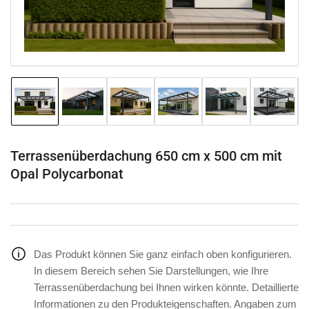
Modal
öffnen
Bild
Bild
Bild
Bild
Bild
Bild
in
in
in
in
in
in
Galerieansicht
Galerieansicht
Galerieansicht
Galerieansicht
Galerieansicht
Galeriea
1
2
3
4
5
6
laden
laden
laden
laden
laden
laden
Terrassenüberdachung 650 cm x 500 cm mit
Opal Polycarbonat
Das Produkt können Sie ganz einfach oben konfigurieren.
In diesem Bereich sehen Sie Darstellungen, wie Ihre
Terrassenüberdachung bei Ihnen wirken könnte. Detaillierte
Informationen zu den Produkteigenschaften. Angaben zum