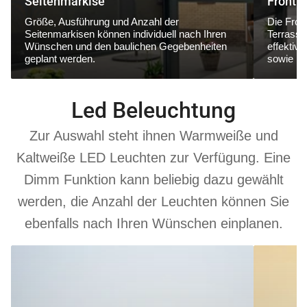
Seitenmarkise
Frontm
Größe, Ausführung und Anzahl der
Die Fron
Seitenmarkisen können individuell nach Ihren
Terrasse
Wünschen und den baulichen Gegebenheiten
effektiv
geplant werden.
sowie ne
Led Beleuchtung
Zur Auswahl steht ihnen Warmweiße und
Kaltweiße LED Leuchten zur Verfügung. Eine
Dimm Funktion kann beliebig dazu gewählt
werden, die Anzahl der Leuchten können Sie
ebenfalls nach Ihren Wünschen einplanen.
6000
3000
K
K
Kaltweiß
Warmweiß