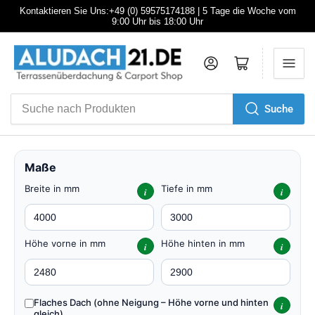
Kontaktieren Sie Uns:+49 (0) 59575174188 | 5 Tage die Woche vom
9:00 Uhr bis 18:00 Uhr
Anmelden
Mini-Warenkorb öffnen
Suche
Suche
nach
Produkten