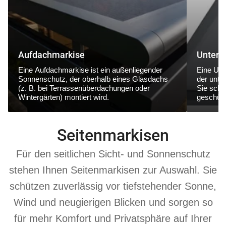
Aufdachmarkise
Unterg
Eine
Aufdachmarkise
ist ein außenliegender
Eine
Unt
Sonnenschutz, der
oberhalb eines Glasdachs
der
unte
(z. B. bei Terrassenüberdachungen oder
Sie schüt
Wintergärten) montiert wird.
geschütz
Seitenmarkisen
Für den seitlichen Sicht- und Sonnenschutz
stehen Ihnen Seitenmarkisen zur Auswahl. Sie
schützen zuverlässig vor tiefstehender Sonne,
Wind und neugierigen Blicken und sorgen so
für mehr Komfort und Privatsphäre auf Ihrer