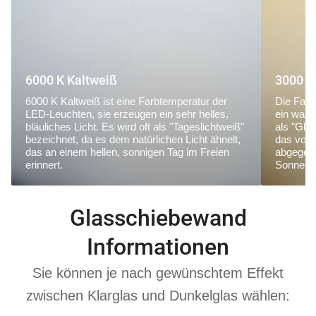
6000 K Kaltweiß
3000 K
6000 K Kaltweiß ist eine Farbtemperatur der
Die Farb
LED-Leuchten, sie erzeugen ein sehr helles,
ein warm
bläuliches Licht. Es wird oft als "Tageslichtweiß"
als "Glü
bezeichnet, da es dem natürlichen Licht ähnelt,
das von
das an einem hellen, sonnigen Tag im Freien
abgegebe
erinnert.
Sonnena
Glasschiebewand
Informationen
Sie können je nach gewünschtem Effekt
zwischen Klarglas und Dunkelglas wählen: