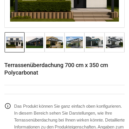
Modal
öffnen
Bild
Bild
Bild
Bild
Bild
Bild
in
in
in
in
in
in
Galerieansicht
Galerieansicht
Galerieansicht
Galerieansicht
Galerieansicht
Galeriea
1
2
3
4
5
6
laden
laden
laden
laden
laden
laden
Terrassenüberdachung 700 cm x 350 cm
Polycarbonat
Das Produkt können Sie ganz einfach oben konfigurieren.
In diesem Bereich sehen Sie Darstellungen, wie Ihre
Terrassenüberdachung bei Ihnen wirken könnte. Detaillierte
Informationen zu den Produkteigenschaften. Angaben zum