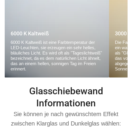
6000 K Kaltweiß
3000 K
6000 K Kaltweiß ist eine Farbtemperatur der
Die Farb
LED-Leuchten, sie erzeugen ein sehr helles,
ein warm
bläuliches Licht. Es wird oft als "Tageslichtweiß"
als "Glü
bezeichnet, da es dem natürlichen Licht ähnelt,
das von
das an einem hellen, sonnigen Tag im Freien
abgegebe
erinnert.
Sonnena
Glasschiebewand
Informationen
Sie können je nach gewünschtem Effekt
zwischen Klarglas und Dunkelglas wählen: