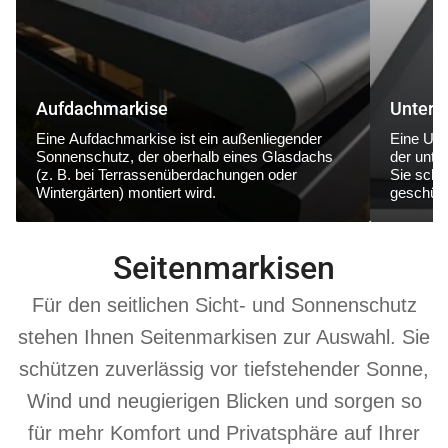
Aufdachmarkise
Unterg
Eine
Aufdachmarkise
ist ein außenliegender
Eine
Unt
Sonnenschutz, der
oberhalb eines Glasdachs
der
unte
(z. B. bei Terrassenüberdachungen oder
Sie schüt
Wintergärten) montiert wird.
geschütz
Seitenmarkisen
Für den seitlichen Sicht- und Sonnenschutz
stehen Ihnen Seitenmarkisen zur Auswahl. Sie
schützen zuverlässig vor tiefstehender Sonne,
Wind und neugierigen Blicken und sorgen so
für mehr Komfort und Privatsphäre auf Ihrer