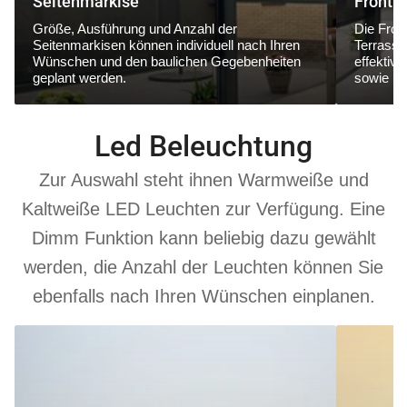
Seitenmarkise
Frontm
Größe, Ausführung und Anzahl der
Die Fron
Seitenmarkisen können individuell nach Ihren
Terrasse
Wünschen und den baulichen Gegebenheiten
effektiv
geplant werden.
sowie ne
Led Beleuchtung
Zur Auswahl steht ihnen Warmweiße und
Kaltweiße LED Leuchten zur Verfügung. Eine
Dimm Funktion kann beliebig dazu gewählt
werden, die Anzahl der Leuchten können Sie
ebenfalls nach Ihren Wünschen einplanen.
6000
3000
K
K
Kaltweiß
Warmweiß