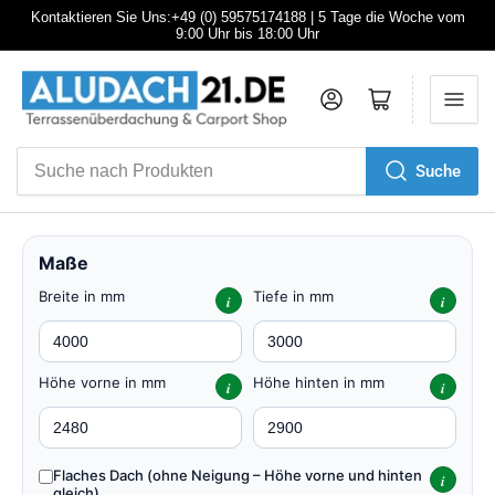
Kontaktieren Sie Uns:+49 (0) 59575174188 | 5 Tage die Woche vom
9:00 Uhr bis 18:00 Uhr
Anmelden
Mini-Warenkorb öffnen
Suche
Suche
nach
Produkten