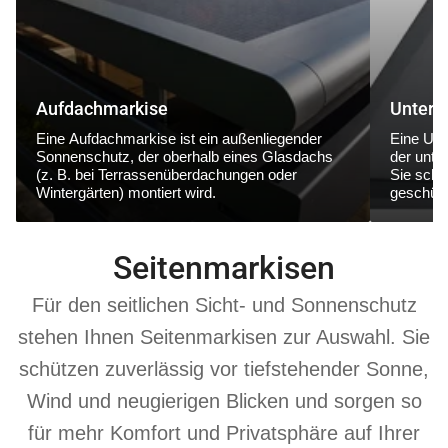
Aufdachmarkise
Unterg
Eine
Aufdachmarkise
ist ein außenliegender
Eine
Unt
Sonnenschutz, der
oberhalb eines Glasdachs
der
unte
(z. B. bei Terrassenüberdachungen oder
Sie schüt
Wintergärten) montiert wird.
geschütz
Seitenmarkisen
Für den seitlichen Sicht- und Sonnenschutz
stehen Ihnen Seitenmarkisen zur Auswahl. Sie
schützen zuverlässig vor tiefstehender Sonne,
Wind und neugierigen Blicken und sorgen so
für mehr Komfort und Privatsphäre auf Ihrer