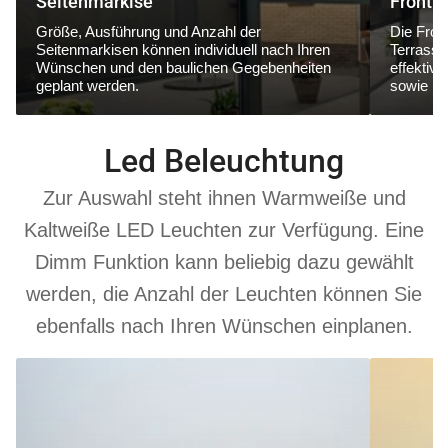
Seitenmarkise
Frontm
Größe, Ausführung und Anzahl der
Die Fron
Seitenmarkisen können individuell nach Ihren
Terrasse
Wünschen und den baulichen Gegebenheiten
effektiv
geplant werden.
sowie ne
Led Beleuchtung
Zur Auswahl steht ihnen Warmweiße und
Kaltweiße LED Leuchten zur Verfügung. Eine
Dimm Funktion kann beliebig dazu gewählt
werden, die Anzahl der Leuchten können Sie
ebenfalls nach Ihren Wünschen einplanen.
6000
3000
K
K
Kaltweiß
Warmweiß