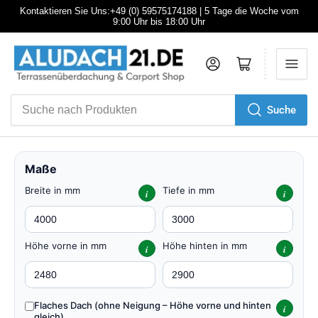
Kontaktieren Sie Uns:+49 (0) 59575174188 | 5 Tage die Woche vom
9:00 Uhr bis 18:00 Uhr
Anmelden
Mini-Warenkorb öffnen
Suche
Suche
nach
Produkten