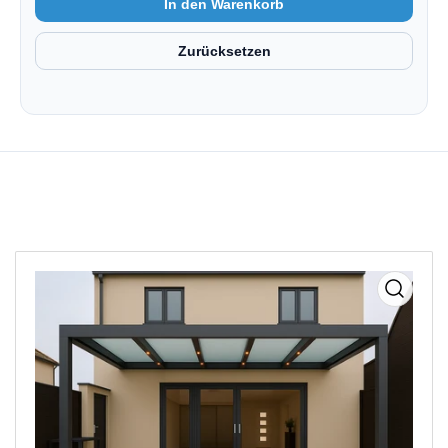
Medien
1
in