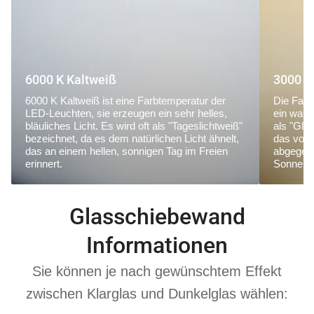
6000 K Kaltweiß
3000 K
6000 K Kaltweiß ist eine Farbtemperatur der
Die Farb
LED-Leuchten, sie erzeugen ein sehr helles,
ein warm
bläuliches Licht. Es wird oft als "Tageslichtweiß"
als "Glü
bezeichnet, da es dem natürlichen Licht ähnelt,
das von
das an einem hellen, sonnigen Tag im Freien
abgegebe
erinnert.
Sonnena
Glasschiebewand
Informationen
Sie können je nach gewünschtem Effekt
zwischen Klarglas und Dunkelglas wählen: