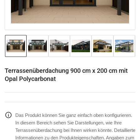
Modal
öffnen
Bild
Bild
Bild
Bild
Bild
Bild
in
in
in
in
in
in
Galerieansicht
Galerieansicht
Galerieansicht
Galerieansicht
Galerieansicht
Galeriea
1
2
3
4
5
6
laden
laden
laden
laden
laden
laden
Terrassenüberdachung 900 cm x 200 cm mit
Opal Polycarbonat
Das Produkt können Sie ganz einfach oben konfigurieren.
In diesem Bereich sehen Sie Darstellungen, wie Ihre
Terrassenüberdachung bei Ihnen wirken könnte. Detaillierte
Informationen zu den Produkteigenschaften. Angaben zum