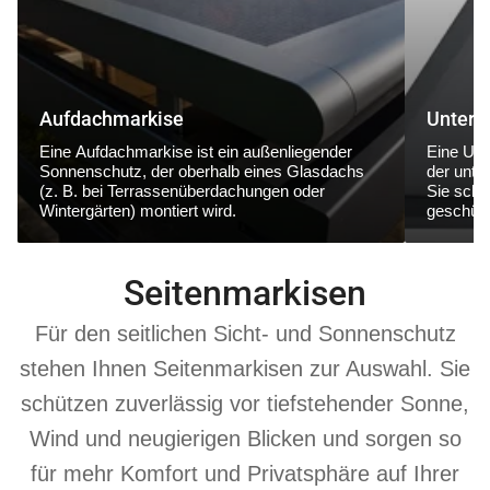
Aufdachmarkise
Unterg
Eine
Aufdachmarkise
ist ein außenliegender
Eine
Unt
Sonnenschutz, der
oberhalb eines Glasdachs
der
unte
(z. B. bei Terrassenüberdachungen oder
Sie schüt
Wintergärten) montiert wird.
geschütz
Seitenmarkisen
Für den seitlichen Sicht- und Sonnenschutz
stehen Ihnen Seitenmarkisen zur Auswahl. Sie
schützen zuverlässig vor tiefstehender Sonne,
Wind und neugierigen Blicken und sorgen so
für mehr Komfort und Privatsphäre auf Ihrer