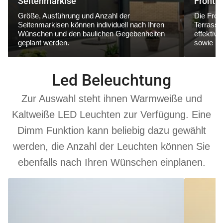
Seitenmarkise
Frontm
Größe, Ausführung und Anzahl der
Die Fron
Seitenmarkisen können individuell nach Ihren
Terrasse
Wünschen und den baulichen Gegebenheiten
effektiv
geplant werden.
sowie ne
Led Beleuchtung
Zur Auswahl steht ihnen Warmweiße und
Kaltweiße LED Leuchten zur Verfügung. Eine
Dimm Funktion kann beliebig dazu gewählt
werden, die Anzahl der Leuchten können Sie
ebenfalls nach Ihren Wünschen einplanen.
6000
3000
K
K
Kaltweiß
Warmweiß