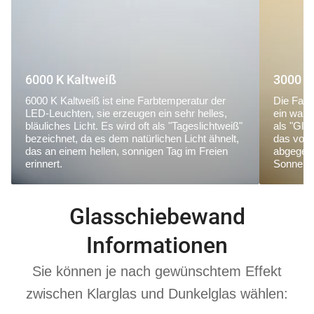
6000 K Kaltweiß
3000 K
6000 K Kaltweiß ist eine Farbtemperatur der
Die Farb
LED-Leuchten, sie erzeugen ein sehr helles,
ein warm
bläuliches Licht. Es wird oft als "Tageslichtweiß"
als "Glü
bezeichnet, da es dem natürlichen Licht ähnelt,
das von
das an einem hellen, sonnigen Tag im Freien
abgegebe
erinnert.
Sonnena
Glasschiebewand
Informationen
Sie können je nach gewünschtem Effekt
zwischen Klarglas und Dunkelglas wählen: