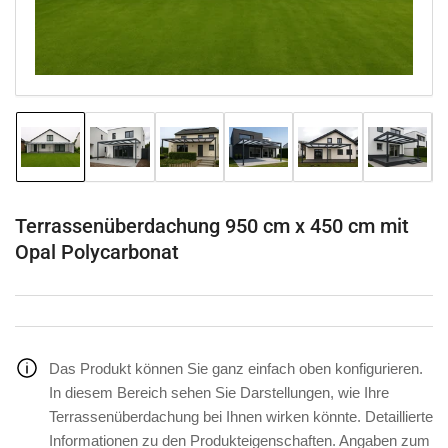
Modal
öffnen
Bild
Bild
Bild
Bild
Bild
Bild
in
in
in
in
in
in
Galerieansicht
Galerieansicht
Galerieansicht
Galerieansicht
Galerieansicht
Galeriea
1
2
3
4
5
6
laden
laden
laden
laden
laden
laden
Terrassenüberdachung 950 cm x 450 cm mit
Opal Polycarbonat
Das Produkt können Sie ganz einfach oben konfigurieren.
In diesem Bereich sehen Sie Darstellungen, wie Ihre
Terrassenüberdachung bei Ihnen wirken könnte. Detaillierte
Informationen zu den Produkteigenschaften. Angaben zum