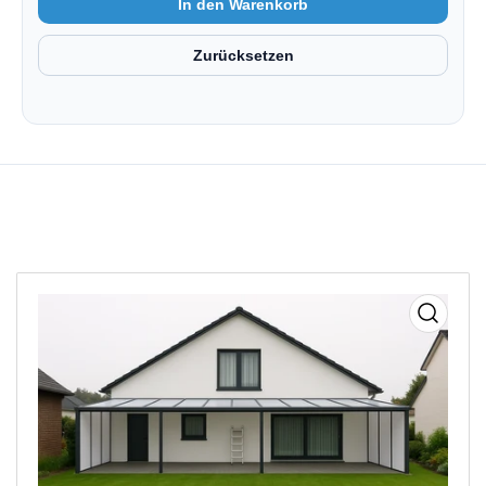
Medien
1
in