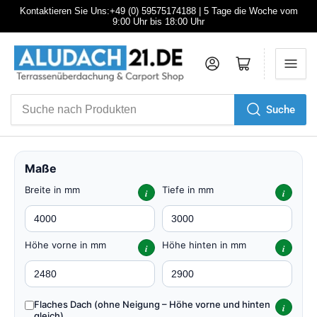
Kontaktieren Sie Uns:+49 (0) 59575174188 | 5 Tage die Woche vom
9:00 Uhr bis 18:00 Uhr
Anmelden
Mini-Warenkorb öffnen
Suche
Suche
nach
Produkten