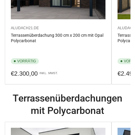
ALUDACH21.DE
ALUDACH
Terrassenüberdachung 300 cm x 200 cm mit Opal
Terrasse
Polycarbonat
Polycarb
VORRÄTIG
VORR
Normaler
Normale
€2.300,00
€2.49
INKL. MWST.
Preis
Preis
Terrassenüberdachungen
mit Polycarbonat