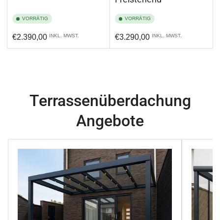
VORRÄTIG
VORRÄTIG
Normaler
Normaler
€2.390,00
INKL. MWST.
€3.290,00
INKL. MWST.
Preis
Preis
Terrassenüberdachung
Angebote