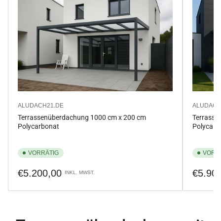
ALUDACH21.DE
ALUDACH
Terrassenüberdachung 1000 cm x 200 cm
Terrasse
Polycarbonat
Polycarb
VORRÄTIG
VORR
Normaler
Normale
€5.200,00
€5.90
INKL. MWST.
Preis
Preis