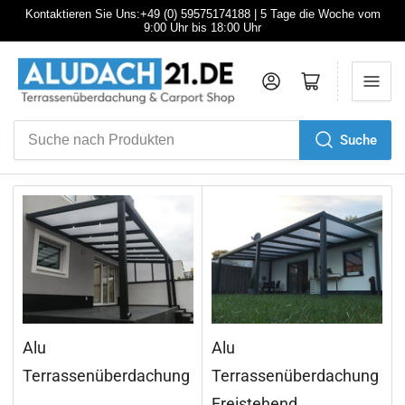
Kontaktieren Sie Uns:+49 (0) 59575174188 | 5 Tage die Woche vom
9:00 Uhr bis 18:00 Uhr
Anmelden
Mini-Warenkorb öffnen
Suche
Suche
nach
Produkten
Alu
Alu
Terrassenüberdachung
Terrassenüberdachung
Freistehend