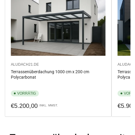
ALUDACH21.DE
ALUDACH
Terrassenüberdachung 1000 cm x 200 cm
Terrasse
Polycarbonat
Polycarb
VORRÄTIG
VORR
Normaler
Normale
€5.200,00
€5.90
INKL. MWST.
Preis
Preis