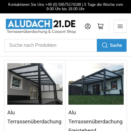
Kontaktieren Sie Uns:+49 (0) 59575174188 | 5 Tage die Woche vom
9:00 Uhr bis 18:00 Uhr
Anmelden
Mini-Warenkorb öffnen
Suche
Suche
nach
Produkten
Alu
Alu
Terrassenüberdachung
Terrassenüberdachung
Freistehend