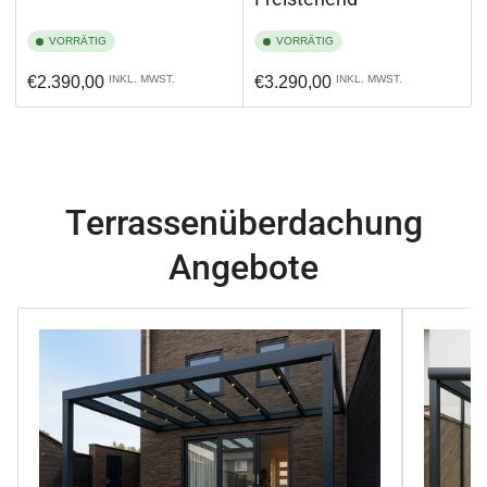
VORRÄTIG
VORRÄTIG
Normaler
Normaler
€2.390,00
INKL. MWST.
€3.290,00
INKL. MWST.
Preis
Preis
Terrassenüberdachung
Angebote