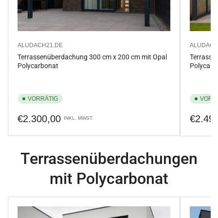
ALUDACH21.DE
ALUDACH
Terrassenüberdachung 300 cm x 200 cm mit Opal
Terrasse
Polycarbonat
Polycarb
VORRÄTIG
VORR
Normaler
Normale
€2.300,00
€2.49
INKL. MWST.
Preis
Preis
Terrassenüberdachungen
mit Polycarbonat