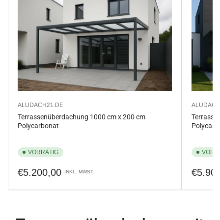
ALUDACH21.DE
ALUDACH
Terrassenüberdachung 1000 cm x 200 cm
Terrasse
Polycarbonat
Polycarb
VORRÄTIG
VORR
Normaler
Normale
€5.200,00
€5.90
INKL. MWST.
Preis
Preis