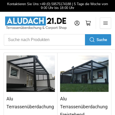
Kontaktieren Sie Uns:+49 (0) 59575174188 | 5 Tage die Woche vom
9:00 Uhr bis 18:00 Uhr
Anmelden
Mini-Warenkorb öffnen
Suche
Suche
nach
Produkten
Alu
Alu
Terrassenüberdachung
Terrassenüberdachung
Freistehend