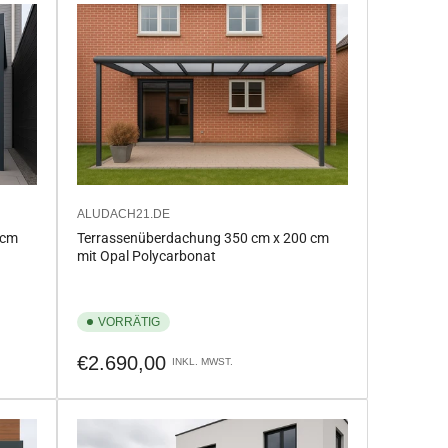
ALUDACH21.DE
 cm
Terrassenüberdachung 350 cm x 200 cm
mit Opal Polycarbonat
VORRÄTIG
Normaler
€2.690,00
INKL. MWST.
Preis