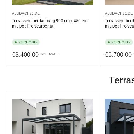
ALUDACH21.DE
ALUDACH21.DE
Terrassenüberdachung 900 cm x 450 cm
Terrassenüber
mit Opal Polycarbonat
mit Opal Polyc
VORRÄTIG
VORRÄTIG
Normaler
Normaler
€8.400,00
€6.700,00
INKL. MWST.
Preis
Preis
Terra