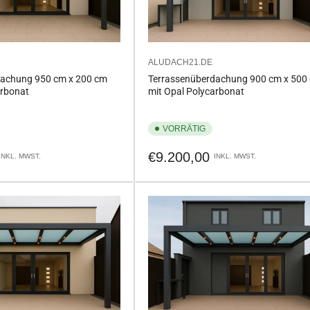
ALUDACH21.DE
dachung 950 cm x 200 cm
Terrassenüberdachung 900 cm x 500
arbonat
mit Opal Polycarbonat
VORRÄTIG
Normaler
€9.200,00
INKL. MWST.
INKL. MWST.
Preis