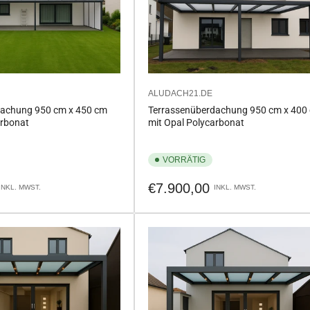
ALUDACH21.DE
dachung 950 cm x 450 cm
Terrassenüberdachung 950 cm x 400
arbonat
mit Opal Polycarbonat
VORRÄTIG
Normaler
€7.900,00
INKL. MWST.
INKL. MWST.
Preis