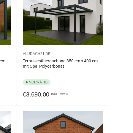
ALUDACH21.DE
 cm
Terrassenüberdachung 350 cm x 400 cm
mit Opal Polycarbonat
VORRÄTIG
Normaler
€3.690,00
INKL. MWST.
Preis