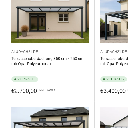
ALUDACH21.DE
ALUDACH21.DE
Terrassenüberdachung 350 cm x 250 cm
Terrassenüber
mit Opal Polycarbonat
mit Opal Polyc
VORRÄTIG
VORRÄTIG
Normaler
Normaler
€2.790,00
€3.490,00
INKL. MWST.
Preis
Preis