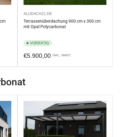
ALUDACH21.DE
 cm
Terrassenüberdachung 900 cm x 300 cm
mit Opal Polycarbonat
VORRÄTIG
Normaler
€5.900,00
INKL. MWST.
Preis
rbonat