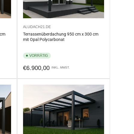
ALUDACH21.DE
 cm
Terrassenüberdachung 950 cm x 300 cm
mit Opal Polycarbonat
VORRÄTIG
Normaler
€6.900,00
INKL. MWST.
Preis