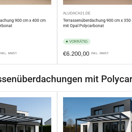
ALUDACH21.DE
dachung 900 cm x 400 cm
Terrassenüberdachung 900 cm x 350
arbonat
mit Opal Polycarbonat
VORRÄTIG
Normaler
€6.200,00
INKL. MWST.
INKL. MWST.
Preis
ssenüberdachungen mit Polyca