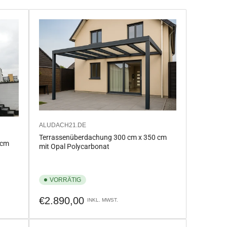
ALUDACH21.DE
Terrassenüberdachung 300 cm x 350 cm
 cm
mit Opal Polycarbonat
VORRÄTIG
Normaler
€2.890,00
INKL. MWST.
Preis