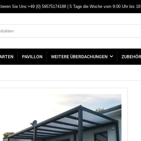
tieren Sie Uns:+49 (0) 59575174188 | 5 Tage die Woche vom 9:00 Uhr bis 18
ARTEN
PAVILLON
WEITERE ÜBERDACHUNGEN
ZUBEHÖ