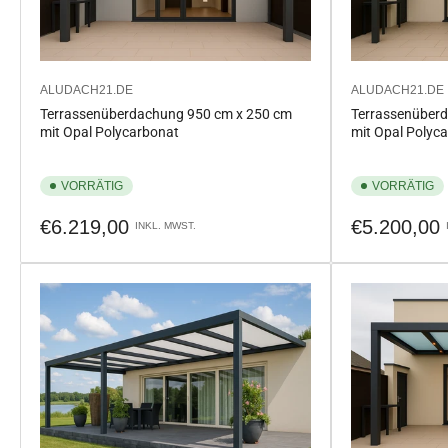
ALUDACH21.DE
ALUDACH21.DE
Terrassenüberdachung 950 cm x 250 cm
Terrassenüber
mit Opal Polycarbonat
mit Opal Polyc
VORRÄTIG
VORRÄTIG
Normaler
Normaler
€6.219,00
€5.200,00
INKL. MWST.
Preis
Preis