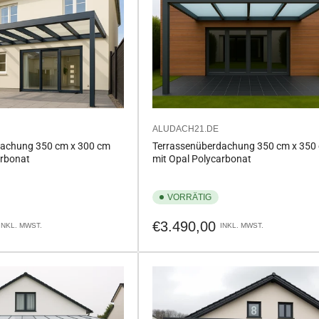
ALUDACH21.DE
dachung 350 cm x 300 cm
Terrassenüberdachung 350 cm x 350
arbonat
mit Opal Polycarbonat
VORRÄTIG
Normaler
€3.490,00
INKL. MWST.
INKL. MWST.
Preis