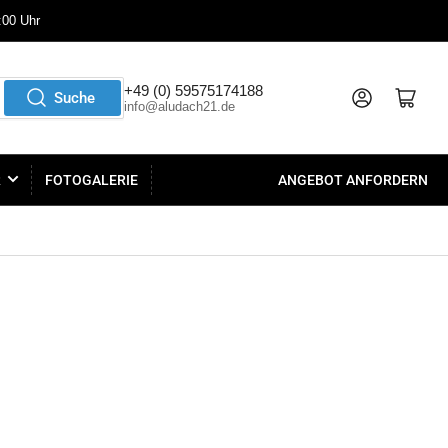
:00 Uhr
+49 (0) 59575174188
Anmelden
Mini-Warenkorb öffnen
Suche
info@aludach21.de
R
FOTOGALERIE
ANGEBOT ANFORDERN