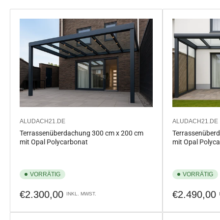
ALUDACH21.DE
ALUDACH21.DE
Terrassenüberdachung 300 cm x 200 cm
Terrassenüber
mit Opal Polycarbonat
mit Opal Polyc
VORRÄTIG
VORRÄTIG
Normaler
Normaler
€2.300,00
€2.490,00
INKL. MWST.
Preis
Preis