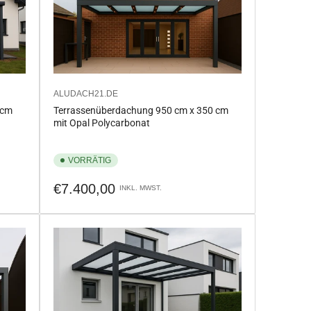
ALUDACH21.DE
 cm
Terrassenüberdachung 950 cm x 350 cm
mit Opal Polycarbonat
VORRÄTIG
Normaler
€7.400,00
INKL. MWST.
Preis