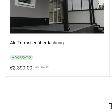
Alu Terrassenüberdachung
VORRÄTIG
Normaler
€2.390,00
INKL. MWST.
Preis