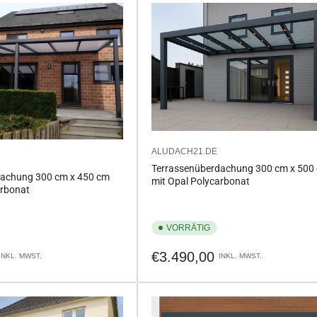
ALUDACH21.DE
Terrassenüberdachung 300 cm x 500
dachung 300 cm x 450 cm
mit Opal Polycarbonat
arbonat
VORRÄTIG
Normaler
€3.490,00
INKL. MWST.
INKL. MWST.
Preis