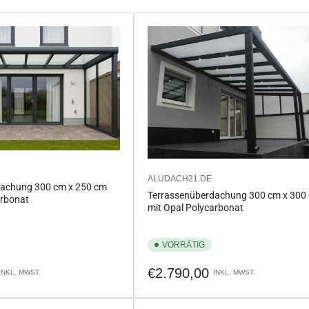
ALUDACH21.DE
dachung 300 cm x 250 cm
Terrassenüberdachung 300 cm x 300
arbonat
mit Opal Polycarbonat
VORRÄTIG
Normaler
€2.790,00
INKL. MWST.
INKL. MWST.
Preis