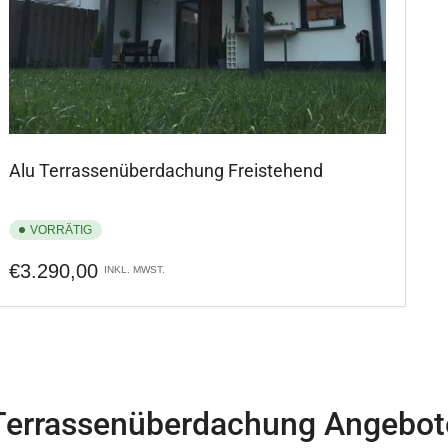
Alu Terrassenüberdachung Freistehend
VORRÄTIG
Normaler
€3.290,00
INKL. MWST.
Preis
Terrassenüberdachung Angebot