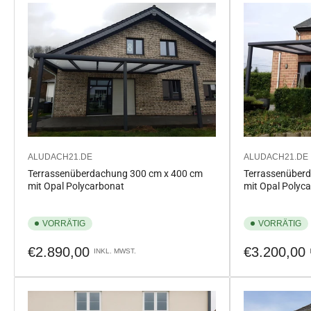
ALUDACH21.DE
ALUDACH21.DE
Terrassenüberdachung 300 cm x 400 cm
Terrassenüber
mit Opal Polycarbonat
mit Opal Polyc
VORRÄTIG
VORRÄTIG
Normaler
Normaler
€2.890,00
€3.200,00
INKL. MWST.
Preis
Preis