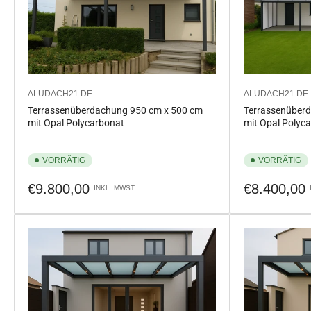
ALUDACH21.DE
ALUDACH21.DE
Terrassenüberdachung 950 cm x 500 cm
Terrassenüber
mit Opal Polycarbonat
mit Opal Polyc
VORRÄTIG
VORRÄTIG
Normaler
Normaler
€9.800,00
€8.400,00
INKL. MWST.
Preis
Preis